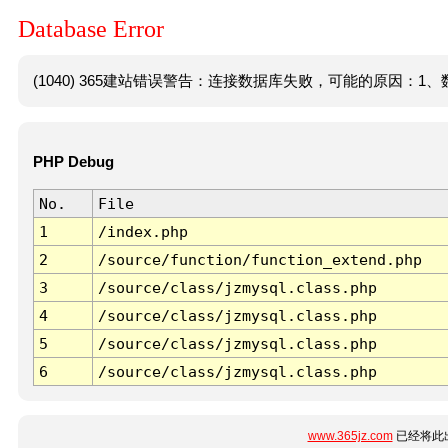
Database Error
(1040) 365建站错误警告：连接数据库失败，可能的原因：1、数
PHP Debug
No.
File
1
/index.php
2
/source/function/function_extend.php
3
/source/class/jzmysql.class.php
4
/source/class/jzmysql.class.php
5
/source/class/jzmysql.class.php
6
/source/class/jzmysql.class.php
www.365jz.com
已经将此