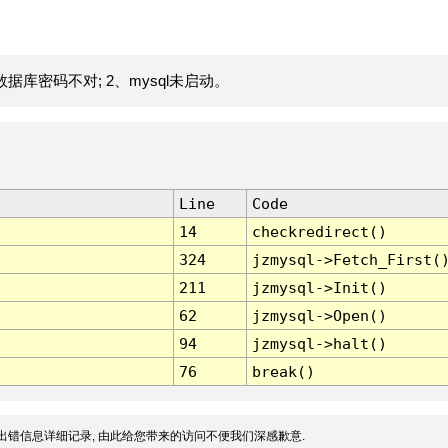
据库密码不对; 2、mysql未启动。
Line
Code
14
checkredirect()
324
jzmysql->Fetch_First(
211
jzmysql->Init()
62
jzmysql->Open()
94
jzmysql->halt()
76
break()
出错信息详细记录, 由此给您带来的访问不便我们深感歉意.