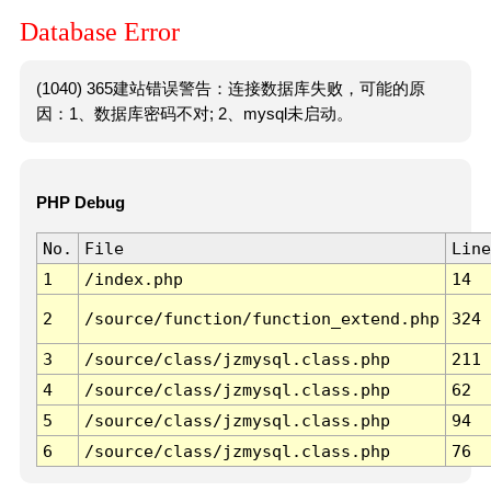
Database Error
(1040) 365建站错误警告：连接数据库失败，可能的原
因：1、数据库密码不对; 2、mysql未启动。
PHP Debug
No.
File
Line
1
/index.php
14
2
/source/function/function_extend.php
324
3
/source/class/jzmysql.class.php
211
4
/source/class/jzmysql.class.php
62
5
/source/class/jzmysql.class.php
94
6
/source/class/jzmysql.class.php
76