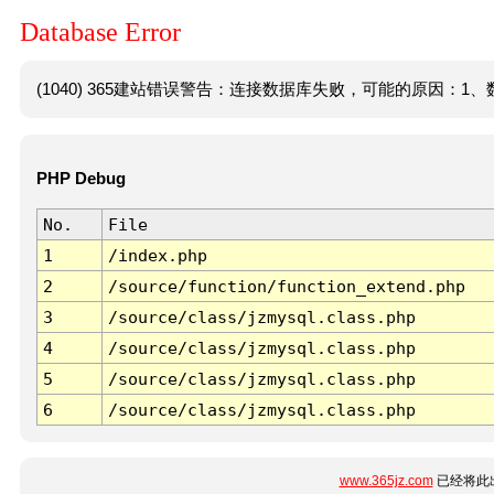
Database Error
(1040) 365建站错误警告：连接数据库失败，可能的原因：1、数
PHP Debug
No.
File
1
/index.php
2
/source/function/function_extend.php
3
/source/class/jzmysql.class.php
4
/source/class/jzmysql.class.php
5
/source/class/jzmysql.class.php
6
/source/class/jzmysql.class.php
www.365jz.com
已经将此