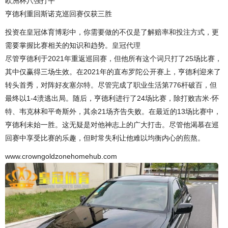
欧洲杯八强打平
亨德利重回斯诺克巡回赛仅获三胜
投资在皇冠体育博彩中，你需要做的不仅是了解赔率和投注方式，更
需要掌握比赛相关的知识和趋势。
皇冠代理
尽管亨德利于2021年重返巡回赛，但他所有这个词只打了25场比赛，
其中仅赢得三场生效。在2021年的直布罗陀公开赛上，亨德利迎来了
转头首秀，对阵好友塞尔特。尽管完成了职业生活第776杆破百，但
最终以1-4溃逃出局。随后，亨德利进行了24场比赛，除打败吉米·怀
特、韦克林和平奇斯外，其余21场齐告失败。在最近的13场比赛中，
亨德利未始一胜。这无疑是对他神志上的广大打击。尽管他渴慕在巡
回赛中享受比赛的乐趣，但时常失利让他难以均衡内心的煎熬。
www.crowngoldzonehomehub.com