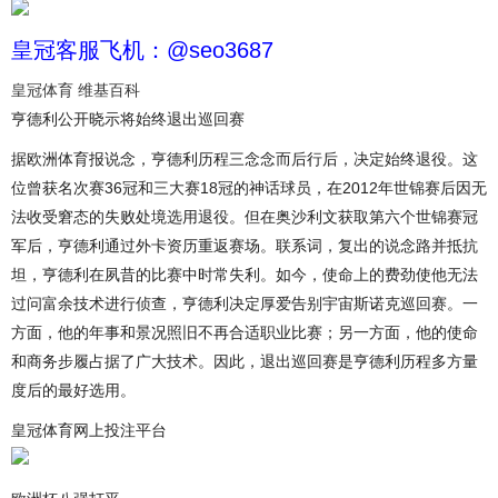
皇冠客服飞机：@seo3687
皇冠体育 维基百科
亨德利公开晓示将始终退出巡回赛
据欧洲体育报说念，亨德利历程三念念而后行后，决定始终退役。这
位曾获名次赛36冠和三大赛18冠的神话球员，在2012年世锦赛后因无
法收受窘态的失败处境选用退役。但在奥沙利文获取第六个世锦赛冠
军后，亨德利通过外卡资历重返赛场。联系词，复出的说念路并抵抗
坦，亨德利在夙昔的比赛中时常失利。如今，使命上的费劲使他无法
过问富余技术进行侦查，亨德利决定厚爱告别宇宙斯诺克巡回赛。一
方面，他的年事和景况照旧不再合适职业比赛；另一方面，他的使命
和商务步履占据了广大技术。因此，退出巡回赛是亨德利历程多方量
度后的最好选用。
皇冠体育网上投注平台