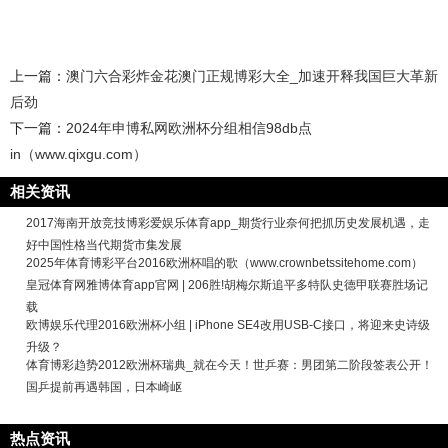
上一篇：
澳门六合彩炸金花澳门正规博彩大全_加速开释我国巨大革新
后劲
下一篇：
2024年申博私网欧洲杯分组相信98db点
in（www.qixgu.com）
相关资讯
2017海南开放竞技博彩爱娱乐体育app_期货行业奈何把抓历史发展机遇，走
好中国性格当代期货市集发展
2025年体育博彩平台2016欧洲杯唱的歌（www.crownbetssitehome.com）
皇冠体育网雅博体育app官网 | 206胜!胡梅尔斯追平多特队史德甲联赛胜场记
载
欧博娱乐代理2016欧洲杯小组 | iPhone SE4改用USB-C接口，将迎来史诗级
升级？
体育博彩趋势2012欧洲杯瑞典_就在今天！世乒赛：男团第二阶段签表公开！
国乒提前再遇韩国，日本崎岖
热点资讯