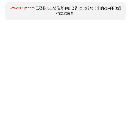
www.365jz.com
已经将此出错信息详细记录, 由此给您带来的访问不便我
们深感歉意.