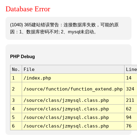
Database Error
(1040) 365建站错误警告：连接数据库失败，可能的原
因：1、数据库密码不对; 2、mysql未启动。
PHP Debug
No.
File
Line
1
/index.php
14
2
/source/function/function_extend.php
324
3
/source/class/jzmysql.class.php
211
4
/source/class/jzmysql.class.php
62
5
/source/class/jzmysql.class.php
94
6
/source/class/jzmysql.class.php
76