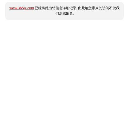
www.365jz.com
已经将此出错信息详细记录, 由此给您带来的访问不便我
们深感歉意.