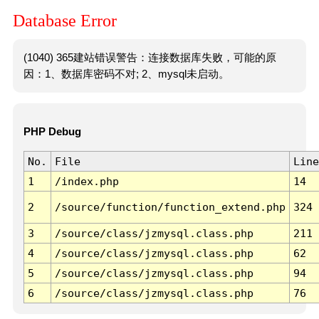
Database Error
(1040) 365建站错误警告：连接数据库失败，可能的原
因：1、数据库密码不对; 2、mysql未启动。
PHP Debug
No.
File
Line
1
/index.php
14
2
/source/function/function_extend.php
324
3
/source/class/jzmysql.class.php
211
4
/source/class/jzmysql.class.php
62
5
/source/class/jzmysql.class.php
94
6
/source/class/jzmysql.class.php
76