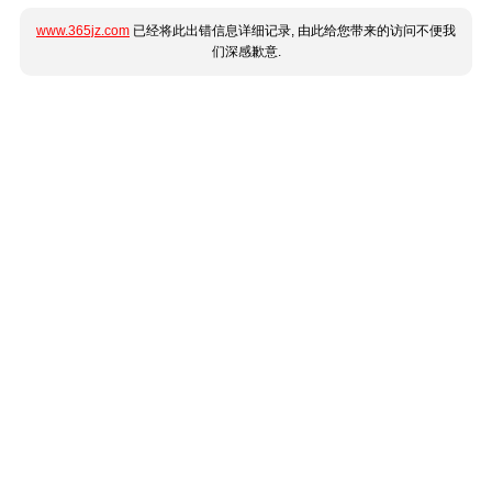
www.365jz.com
已经将此出错信息详细记录, 由此给您带来的访问不便我
们深感歉意.