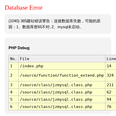
Database Error
(1040) 365建站错误警告：连接数据库失败，可能的原
因：1、数据库密码不对; 2、mysql未启动。
PHP Debug
No.
File
Line
1
/index.php
14
2
/source/function/function_extend.php
324
3
/source/class/jzmysql.class.php
211
4
/source/class/jzmysql.class.php
62
5
/source/class/jzmysql.class.php
94
6
/source/class/jzmysql.class.php
76