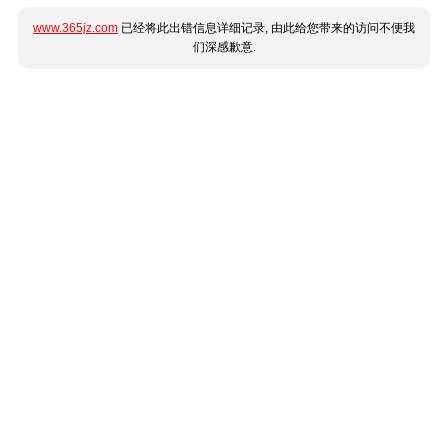
www.365jz.com
已经将此出错信息详细记录, 由此给您带来的访问不便我
们深感歉意.