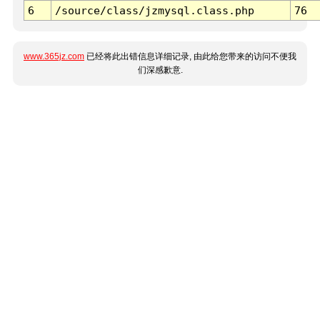
6
/source/class/jzmysql.class.php
76
www.365jz.com
已经将此出错信息详细记录, 由此给您带来的访问不便我
们深感歉意.