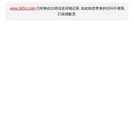
www.365jz.com
已经将此出错信息详细记录, 由此给您带来的访问不便我
们深感歉意.