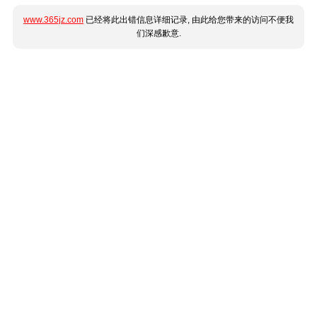
www.365jz.com
已经将此出错信息详细记录, 由此给您带来的访问不便我
们深感歉意.