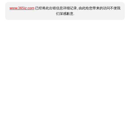
www.365jz.com
已经将此出错信息详细记录, 由此给您带来的访问不便我
们深感歉意.