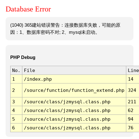
Database Error
(1040) 365建站错误警告：连接数据库失败，可能的原
因：1、数据库密码不对; 2、mysql未启动。
PHP Debug
No.
File
Line
1
/index.php
14
2
/source/function/function_extend.php
324
3
/source/class/jzmysql.class.php
211
4
/source/class/jzmysql.class.php
62
5
/source/class/jzmysql.class.php
94
6
/source/class/jzmysql.class.php
76