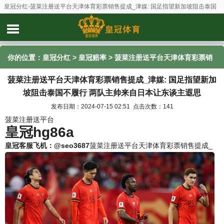
皇冠分红-菠菜注册送平台天津体育彩票销售提成_津媒: 国足指望新加坡阻击泰国
不履行 两队主帅来自日本让东谈主遐思
你的位置：
皇冠分红
>
皇冠赔率
> 菠菜注册送平台天津体育彩票销
菠菜注册送平台天津体育彩票销售提成_津媒: 国足指望新加
售提成_津媒: 国足指望新加坡阻击泰国不履行 两队主帅来自日本让
坡阻击泰国不履行 两队主帅来自日本让东谈主遐思
东谈主遐思
发布日期：2024-07-15 02:51 点击次数：141
菠菜注册送平台
皇冠hg86a
皇冠客服飞机：@seo3687
菠菜注册送平台天津体育彩票销售提成_