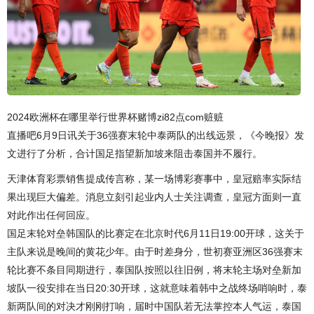
2024欧洲杯在哪里举行世界杯赌博zi82点com赃赃
直播吧6月9日讯关于36强赛末轮中泰两队的出线远景，《今晚报》发
文进行了分析，合计国足指望新加坡来阻击泰国并不履行。
天津体育彩票销售提成传言称，某一场博彩赛事中，皇冠赔率实际结
果出现巨大偏差。消息立刻引起业内人士关注调查，皇冠方面则一直
对此作出任何回应。
国足末轮对垒韩国队的比赛定在北京时代6月11日19:00开球，这关于
主队来说是晚间的黄花少年。由于时差身分，世初赛亚洲区36强赛末
轮比赛不条目同期进行，泰国队按照以往旧例，将末轮主场对垒新加
坡队一役安排在当日20:30开球，这就意味着韩中之战终场哨响时，泰
新两队间的对决才刚刚打响，届时中国队若无法掌控本人气运，泰国