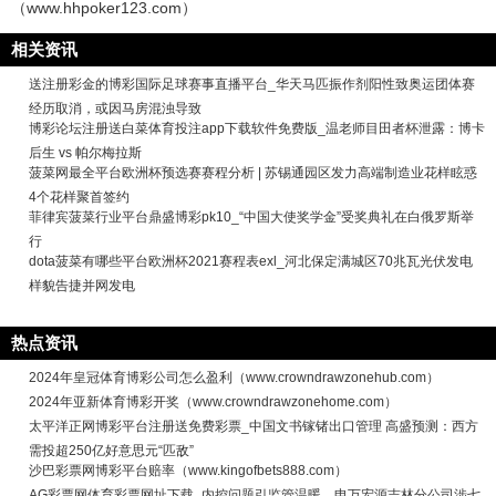
（www.hhpoker123.com）
相关资讯
送注册彩金的博彩国际足球赛事直播平台_华天马匹振作剂阳性致奥运团体赛
经历取消，或因马房混浊导致
博彩论坛注册送白菜体育投注app下载软件免费版_温老师目田者杯泄露：博卡
后生 vs 帕尔梅拉斯
菠菜网最全平台欧洲杯预选赛赛程分析 | 苏锡通园区发力高端制造业花样眩惑
4个花样聚首签约
菲律宾菠菜行业平台鼎盛博彩pk10_“中国大使奖学金”受奖典礼在白俄罗斯举
行
dota菠菜有哪些平台欧洲杯2021赛程表exl_河北保定满城区70兆瓦光伏发电
样貌告捷并网发电
热点资讯
2024年皇冠体育博彩公司怎么盈利（www.crowndrawzonehub.com）
2024年亚新体育博彩开奖（www.crowndrawzonehome.com）
太平洋正网博彩平台注册送免费彩票_中国文书镓锗出口管理 高盛预测：西方
需投超250亿好意思元“匹敌”
沙巴彩票网博彩平台赔率（www.kingofbets888.com）
AG彩票网体育彩票网址下载_内控问题引监管温暖，申万宏源吉林分公司涉七