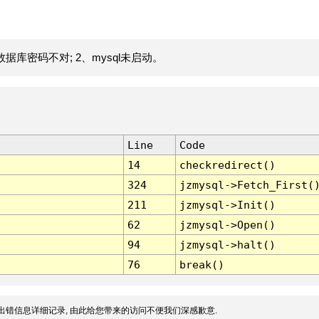
据库密码不对; 2、mysql未启动。
Line
Code
14
checkredirect()
324
jzmysql->Fetch_First(
211
jzmysql->Init()
62
jzmysql->Open()
94
jzmysql->halt()
76
break()
出错信息详细记录, 由此给您带来的访问不便我们深感歉意.